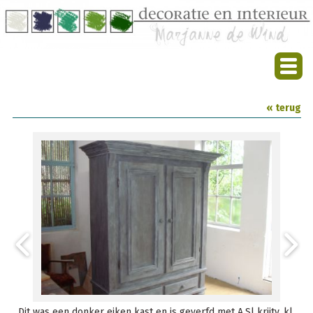
« terug
Dit was een donker eiken kast en is geverfd met A.Sl krijtv. kl.