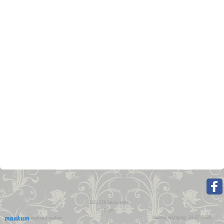
1121378
bezoekers
login
laatste wijziging: 31-07-2026
website maken